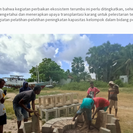
 bahwa kegiatan perbaikan ekosistem terumbu ini perlu ditingkatkan, se
 mengetahui dan menerapkan upaya transplantasi karang untuk pelestarian 
kegiatan pelatihan-pelatihan peningkatan kapasitas kelompok dalam bidang 