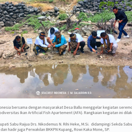
ndonesia bersama dengan masyarakat Desa Ballu menggelar kegiatan seremo
diversitas Ikan Artificial Fish Apartement (AFA). Rangkaian kegiatan ini dila
upati Sabu Raijua Drs. Nikodemus N. Rihi Heke, M.Si. didampingi Sekda Sabu
u, dan hadir juga Perwakilan BKKPN Kupang, Rowi Kaka Mone, SP.