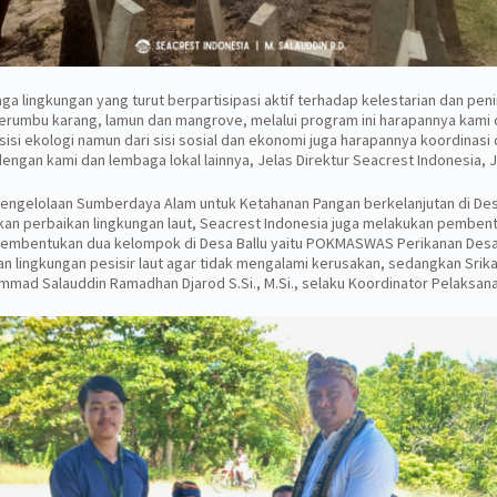
a lingkungan yang turut berpartisipasi aktif terhadap kelestarian dan pen
 terumbu karang, lamun dan mangrove, melalui program ini harapannya kam
 sisi ekologi namun dari sisi sosial dan ekonomi juga harapannya koordinasi
an kami dan lembaga lokal lainnya, Jelas Direktur Seacrest Indonesia, Jan
ngelolaan Sumberdaya Alam untuk Ketahanan Pangan berkelanjutan di Desa 
kukan perbaikan lingkungan laut, Seacrest Indonesia juga melakukan pembe
n pembentukan dua kelompok di Desa Ballu yaitu POKMASWAS Perikanan Desa
ingkungan pesisir laut agar tidak mengalami kerusakan, sedangkan Srikand
Muhammad Salauddin Ramadhan Djarod S.Si., M.Si., selaku Koordinator Pelak