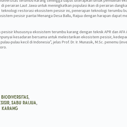
odiversitas terumbu karang sehingga dapat diterapkan untuk pemulihan ekos
 di perairan Laut Jawa untuk meningkatkan populasi ikan di perairan dang
teknologi restorasi ekosistem pesisir ini, penerapan teknologi terumbu bua
osistem pesisir pantai Menanga Desa Ballu, Raijua dengan harapan dapat 
m pesisir khususnya ekosistem terumbu karang dengan teknik APR dan AFA 
punyai kesadaran bersama untuk melestarikan ekosistem pesisir, kedepa
ulau-pulau kecil di Indonesia”, jelas Prof. Dr. Ir. Munasik, M.Sc. penemu (in
oro.
,
,
Biodiversitas
,
,
sisir
Sabu Raijua
i Karang