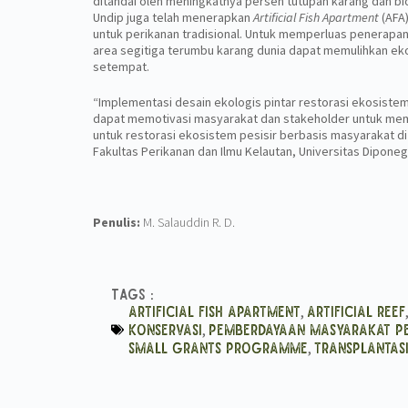
ditandai oleh meningkatnya persen tutupan karang dan bi
Undip juga telah menerapkan
Artificial Fish Apartment
(AFA)
untuk perikanan tradisional. Untuk memperluas penerapan 
area segitiga terumbu karang dunia dapat memulihkan ek
setempat.
“Implementasi desain ekologis pintar restorasi ekosiste
dapat memotivasi masyarakat dan stakeholder untuk mem
untuk restorasi ekosistem pesisir berbasis masyarakat di p
Fakultas Perikanan dan Ilmu Kelautan, Universitas Diponeg
Penulis:
M. Salauddin R. D.
Tags :
,
Artificial Fish Apartment
Artificial Reef
,
Konservasi
Pemberdayaan Masyarakat Pe
,
Small Grants Programme
Transplantas