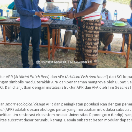
tur APR (
Artificial Patch Reef
) dan AFA (
Artificial Fish Apartment
) dari SCI ke
sangan simbolis modul terakhir APR dan penanaman mangrove oleh Bupati S
SCI. Dan dilanjutkan dengan instalasi struktur APR dan AFA oleh Tim Seacre
apan
smart ecological design
APR dan peningkatan populasi Ikan dengan pen
eef
(APR) adalah desain ekologis pintar yang merupakan introduksi substra
elitian tim restorasi ekosistem pesisir Universitas Diponegoro (Undip) y
ositas substrat dasar terumbu karang. Desain substrat beton modular dapat