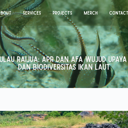
About
Services
Projects
Merch
Contac
i Pulau Raijua: APR dan AFA Wujud Upa
dan Biodiversitas Ikan Laut