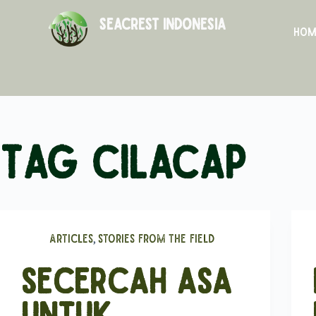
SEACREST INDONESIA
Hom
Tag
Cilacap
,
Articles
Stories From The Field
Secercah Asa
Untuk