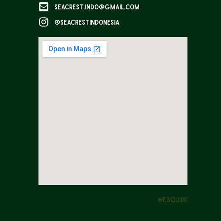
seacrest.indo@gmail.com
@seacrestindonesia
Developed by
Webquirk