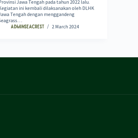
Provinsi Jawa Tengah pada tahun 2022 lalu.
Kegiatan ini kembali dilaksanakan oleh DLHK
Jawa Tengah dengan menggandeng
Seagrass…
2 March 2024
adminseacrest